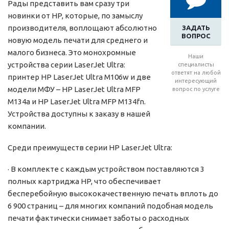
Рады представить вам сразу три
новинки от HP, которые, по замыслу
производителя, воплощают абсолютно
ЗАДАТЬ
ВОПРОС
новую модель печати для среднего и
малого бизнеса. Это монохромные
Наши
устройства серии LaserJet Ultra:
специалисты
ответят на любой
принтер HP LaserJet Ultra M106w и две
интересующий
модели МФУ – HP LaserJet Ultra MFP
вопрос по услуге
M134a и HP LaserJet Ultra MFP M134fn.
Устройства доступны к заказу в нашей
компании.
Среди преимуществ серии HP LaserJet Ultra:
· В комплекте с каждым устройством поставляются 3
полных картриджа HP, что обеспечивает
бесперебойную высококачественную печать вплоть до
6 900 страниц – для многих компаний подобная модель
печати фактически снимает заботы о расходных