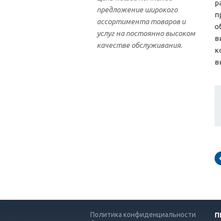
р
предложение широкого
п
ассортимента товаров и
о
услуг на постоянно высоком
в
качестве обслуживания.
к
в
Политика конфиденциальности
П