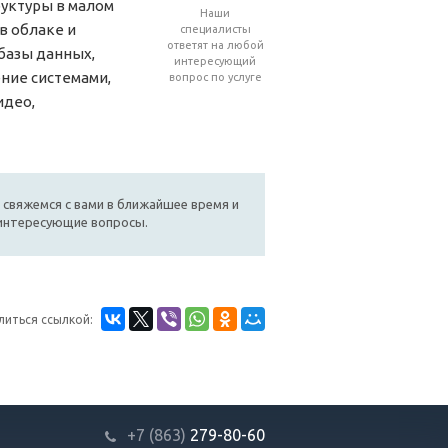
руктуры в малом
Наши
в облаке и
специалисты
ответят на любой
базы данных,
интересующий
ние системами,
вопрос по услуге
идео,
 свяжемся с вами в ближайшее время и
 интересующие вопросы.
литься ссылкой:
+7 (863)
279-80-60