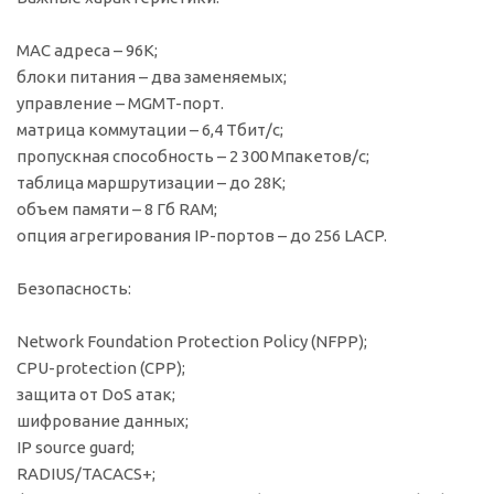
MAC адреса – 96K;
блоки питания – два заменяемых;
управление – MGMT-порт.
матрица коммутации – 6,4 Тбит/с;
пропускная способность – 2 300 Мпакетов/с;
таблица маршрутизации – до 28K;
объем памяти – 8 Гб RAM;
опция агрегирования IP-портов – до 256 LACP.
Безопасность:
Network Foundation Protection Policy (NFPP);
CPU-protection (CPP);
защита от DoS атак;
шифрование данных;
IP source guard;
RADIUS/TACACS+;