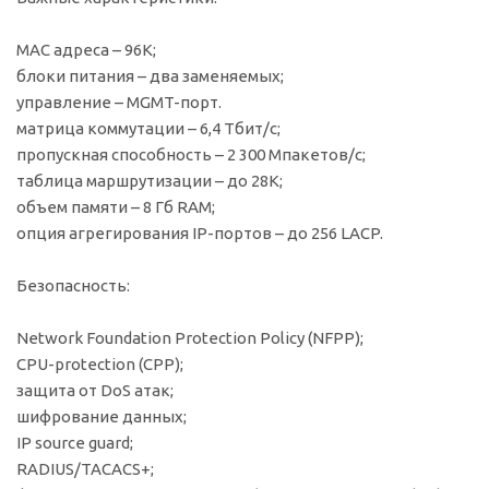
MAC адреса – 96K;
блоки питания – два заменяемых;
управление – MGMT-порт.
матрица коммутации – 6,4 Тбит/с;
пропускная способность – 2 300 Мпакетов/с;
таблица маршрутизации – до 28K;
объем памяти – 8 Гб RAM;
опция агрегирования IP-портов – до 256 LACP.
Безопасность:
Network Foundation Protection Policy (NFPP);
CPU-protection (CPP);
защита от DoS атак;
шифрование данных;
IP source guard;
RADIUS/TACACS+;