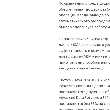
По сравнению с предыдущим
обеспечивают до двух раз 
операций ввода-вывода по 
автоматического распределе
быстро адаптирует работу м
Новая система MSA подходит
данных (SAN) начального ур
эффективность и возможнос
новых систем MSA начинается
при этом они способны выпо
ввода-вывода в секунду.
Системы MSA 2050 и 2052 и
Различия связаны с дополн
поставляется с двумя SSD об
Advanced Data Services и 51
поставляется без SSD, но с п
исключением автоматическо