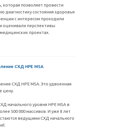
, которая позволяет провести
ю диагностику состояния здоровья
ренции с интересом проходили
 и оценивали перспективы
медицинских проектах.
коление СХД HPE MSA
ление СХД HPE MSA. Это удвоенная
е цену.
СХД начального уровня HPE MSA в
лее 500 000 массивов. И уже 8 лет
остаются ведущими СХД начального
el.