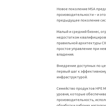
Новое поколение MSA пред
производительности – и это 
предыдущее поколение сис
Малый и средний бизнес, о
недостатком квалифицирова
правильной архитектуры СХД
простое управление при не
владения.
Внедрение доступных по це
первый шаг к эффективному
инфраструктурой.
Семейство продуктов HPE M
уровня, которые обеспечи
производительность, испол
обработки рабочих нагрузо