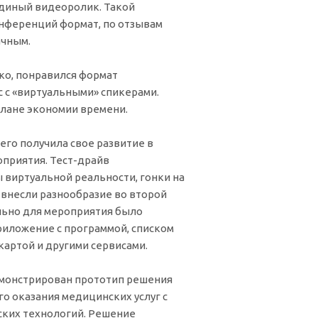
единый видеоролик. Такой
нференций формат, по отзывам
ачным.
ко, понравился формат
 с «виртуальными» спикерами.
плане экономии времени.
го получила свое развитие в
оприятия. Тест-драйв
 виртуальной реальности, гонки на
 внесли разнообразие во второй
льно для мероприятия было
иложение с программой, списком
картой и другими сервисами.
монстрирован прототип решения
о оказания медицинских услуг с
ких технологий. Решение