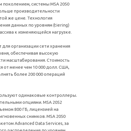
 поколением, системы MSA 2050
больше производительности
той же цене. Технология
ния данных по уровням (tiering)
ассива к изменяющейся нагрузке.
 для организации сети хранения
овня, обеспечивая высокую
ти масштабирования. Стоимость
 от менее чем 10 000 долл. США,
лнять более 200 000 операций
спользуют одинаковые контроллеры.
ительными опциями. MSA 2052
ъемом 800 ГБ, лицензией на
2 мгновенных снимков. MSA 2050
акетом Advanced Data Services, за
го распределения по уровням