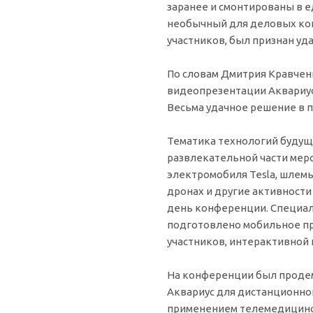
заранее и смонтированы в 
необычный для деловых ко
участников, был признан уд
По словам Дмитрия Кравчен
видеопрезентации Аквариус
Весьма удачное решение в 
Тематика технологий будуще
развлекательной части мер
электромобиля Tesla, шлемы
дронах и другие активности
день конференции. Специа
подготовлено мобильное пр
участников, интерактивной 
На конференции был проде
Аквариус для дистанционног
применением телемедицинс