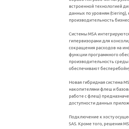
встроенной технологией ди
данных по уровням (tiering)
производительность бизне
Системы MSA интегрируются
гипервизорами для консоли
сокращения расходов на ин
функции программного обе
производительность среды 
обеспечивают бесперебойну
Новая гибридная система MS
накопителями флеш и базова
работе с флеш) предназнач
доступности данных прило
Подключение к хосту осущест
SAS. Кроме того, решения M