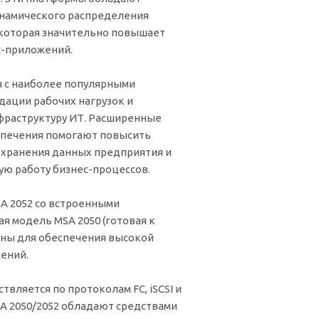
намического распределения
, которая значительно повышает
с-приложений.
 с наиболее популярными
дации рабочих нагрузок и
фраструктуру ИТ. Расширенные
спечения помогают повысить
хранения данных предприятия и
ю работу бизнес-процессов.
A 2052 со встроенными
я модель MSA 2050 (готовая к
ены для обеспечения высокой
жений.
вляется по протоколам FC, iSCSI и
SA 2050/2052 обладают средствами