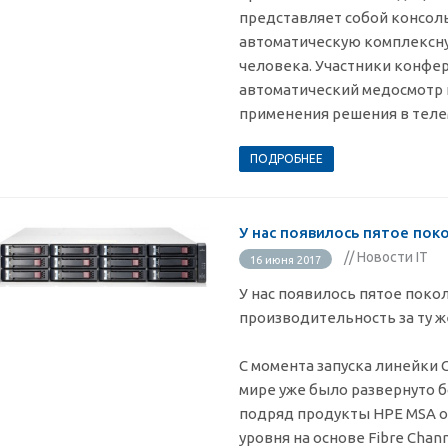
представляет собой консоль
автоматическую комплексну
человека. Участники конфе
автоматический медосмотр
применения решения в теле
ПОДРОБНЕЕ
У нас появилось пятое по
// Новости IT
16 июня 2017
У нас появилось пятое поко
производительность за ту ж
С момента запуска линейки 
мире уже было развернуто бо
подряд продукты HPE MSA 
уровня на основе Fibre Chann