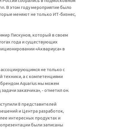
ей России собрались в подмосковном
Inn. В этом году мероприятие было
торые меняют не только ИТ-бизнес,
мир Пискунов, который в своем
тогах года и существующих
озиционировании «Аквариуса» в
, ассоциирующимся не только с
 техники, а с компетенциями
 брендом Aquarius мы можем
задачи заказчика», - отметил он.
ступили 8 представителей
решений и Центра разработок,
олее интересных продуктах и
еопрезентации были записаны