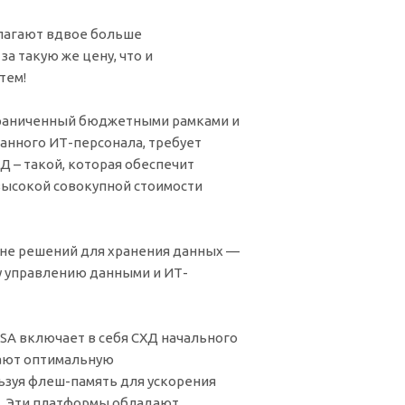
лагают вдвое больше
за такую же цену, что и
тем!
граниченный бюджетными рамками и
нного ИТ-персонала, требует
 – такой, которая обеспечит
высокой совокупной стоимости
не решений для хранения данных —
 управлению данными и ИТ-
SA включает в себя СХД начального
вают оптимальную
ьзуя флеш-память для ускорения
к. Эти платформы обладают